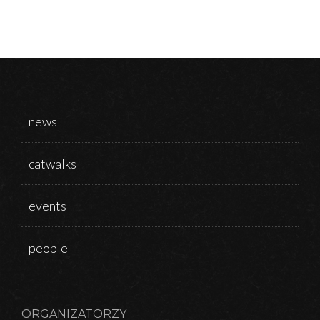
news
catwalks
events
people
ORGANIZATORZY