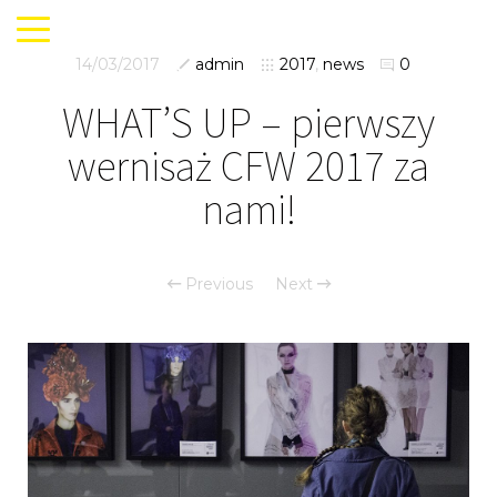
14/03/2017
admin
2017
,
news
0
WHAT’S UP – pierwszy
wernisaż CFW 2017 za
nami!
Previous
Next