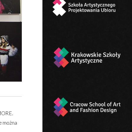
 MORE.
ie można