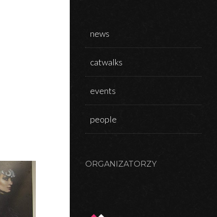
news
catwalks
events
people
ORGANIZATORZY