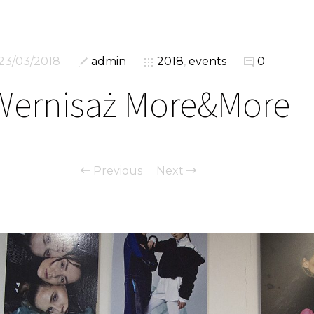
23/03/2018
admin
2018
,
events
0
Wernisaż More&More
Previous
Next