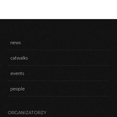
news
catwalks
events
people
ORGANIZATORZY