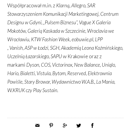
Współpracował m.in. z
Klarną
,
Allegro, SAR
Stowarzyszeniem Komunikacji Marketingowej, Centrum
Designu w Gdyni, „Pulsem Biznesu”, Vogue X Galeria
Mokotów, Galerią Kaskada w Szczecinie, Wroclavia we
Wrocławiu, KTW Fashion Week,
eobuwie.pl, LPP
,
Vanish,
ASP w Łodzi,
SGH, Akademią Leona Koźmińskiego,
Uczelnią Łazarskiego,
SAPU
w Krakowie oraz z
markami
Dyson, COS, Victorinox, New Balance, Uniqlo,
Hario, Bialetti, Vistula, Bytom, Reserved, Elektrownia
Powiśle, Stary Browar, Wydawnictwo W.A.B., La Mania,
W.KRUK czy Play Sustain.