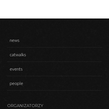
news
catwalks
events
people
ORGANIZATORZY