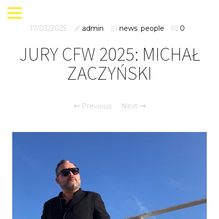
17/03/2025
admin
news
,
people
0
JURY CFW 2025: MICHAŁ
ZACZYŃSKI
Previous
Next