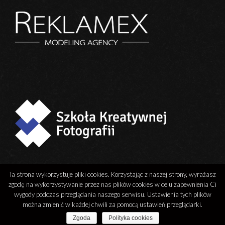
Ta strona wykorzystuje pliki cookies. Korzystając z naszej strony, wyrażasz
zgodę na wykorzystywanie przez nas plików cookies w celu zapewnienia Ci
wygody podczas przeglądania naszego serwisu. Ustawienia tych plików
można zmienić w każdej chwili za pomocą ustawień przeglądarki.
Zgoda
Polityka cookies