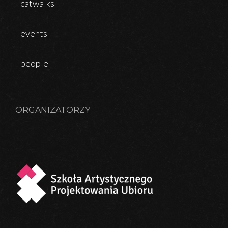
catwalks
events
people
ORGANIZATORZY